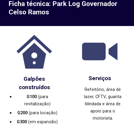
Ficha técnica: Park Log Governador
Celso Ramos
Serviços
Galpões
construídos
Refeitório, área de
lazer, CFTV
,
guarita
G100
(para
blindada
e
área de
revitalização)
apoio para o
G200
(para locação)
motorista.
G300
(em expansão)