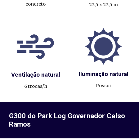
concreto
22,5 x 22,5
m
Iluminação natural
Ventilação natural
Possui
6 trocas/h
G
3
00 do Park Log Governador Celso
Ramos