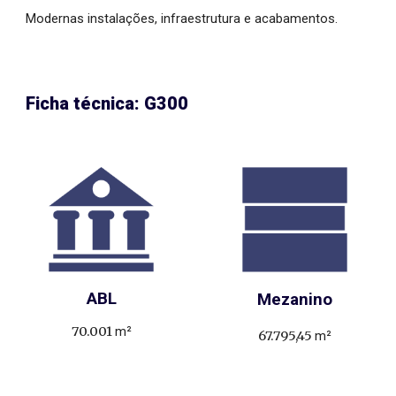
Modernas instalações, infraestrutura e acabamentos.
Ficha técnica:
G300
ABL
Mezanino
70.001
m²
67.795,45
m²