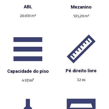
ABL
Mezanino
20.033
m²
515,29
m²
Pé direito livre
Capacidade do piso
12
m
4 tf/m²