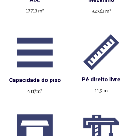
17.713
m²
927,63
m²
Pé direito livre
Capacidade do piso
11,9
m
4 tf/m²